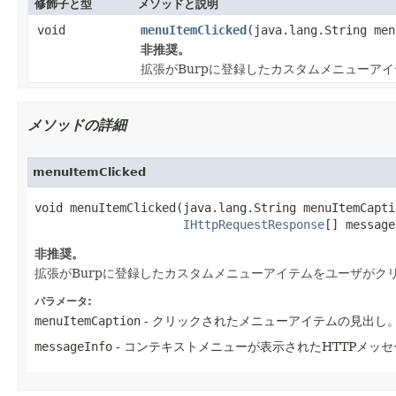
修飾子と型
メソッドと説明
void
menuItemClicked
(java.lang.String me
非推奨。
拡張がBurpに登録したカスタムメニューアイテ
メソッドの詳細
menuItemClicked
void menuItemClicked(java.lang.String menuItemCaptio
IHttpRequestResponse
[] message
非推奨。
拡張がBurpに登録したカスタムメニューアイテムをユーザがクリッ
パラメータ:
menuItemCaption
- クリックされたメニューアイテムの見出
messageInfo
- コンテキストメニューが表示されたHTTPメッ