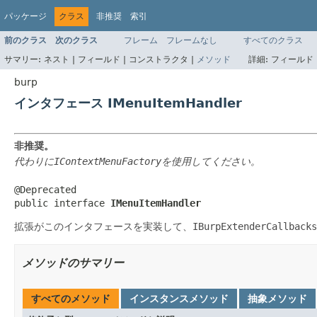
パッケージ
クラス
非推奨
索引
前のクラス
次のクラス
フレーム
フレームなし
すべてのクラス
サマリー:
ネスト |
フィールド |
コンストラクタ |
メソッド
詳細:
フィールド 
burp
インタフェース IMenuItemHandler
非推奨。
代わりに
IContextMenuFactory
を使用してください。
@Deprecated

public interface 
IMenuItemHandler
拡張がこのインタフェースを実装して、
IBurpExtenderCallbacks
メソッドのサマリー
すべてのメソッド
インスタンスメソッド
抽象メソッド