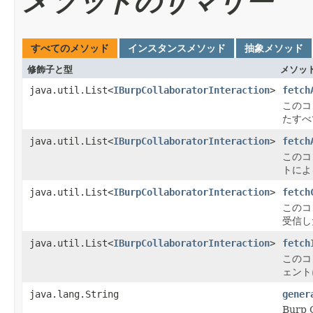
メソッドのサマリー
すべてのメソッド
インスタンスメソッド
抽象メソッド
修飾子と型
メソッ
java.util.List<
IBurpCollaboratorInteraction
>
fetch
このコ
たすべ
java.util.List<
IBurpCollaboratorInteraction
>
fetch
このコ
トによ
java.util.List<
IBurpCollaboratorInteraction
>
fetch
このコ
受信し
java.util.List<
IBurpCollaboratorInteraction
>
fetch
このコ
ェント
java.lang.String
gener
Burp