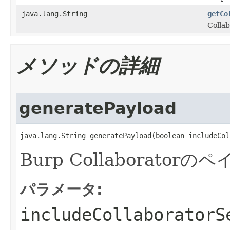
java.lang.String
getCo
Col
メソッドの詳細
generatePayload
java.lang.String generatePayload(boolean includeCol
Burp Collaborat
パラメータ:
includeCollaboratorS