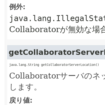
例外:
java.lang.IllegalSta
Collaboratorが無効な場
getCollaboratorServer
java.lang.String getCollaboratorServerLocation()
Collaboratorサー
します。
戻り値: