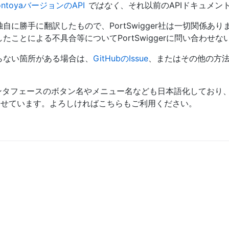
ontoyaバージョンのAPI
ではなく
、それ以前のAPIドキュメン
自に勝手に翻訳したもので、PortSwigger社は一切関係あ
ことによる不具合等についてPortSwiggerに問い合わせ
らない箇所がある場合は、
GitHubのIssue
、またはその他の方法で
teインタフェースのボタン名やメニュー名なども日本語化してお
わせています。よろしければこちらもご利用ください。