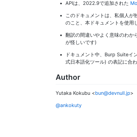
APIは、2022.9で追加された
M
このドキュメントは、私個人が独
のこと、本ドキュメントを使用した
翻訳の間違いやよく意味のわか
が怪しいです)
ドキュメント中、Burp Sui
式日本語化ツール) の表記に合
Author
Yutaka Kokubu <
bun@devnull.jp
>
@ankokuty